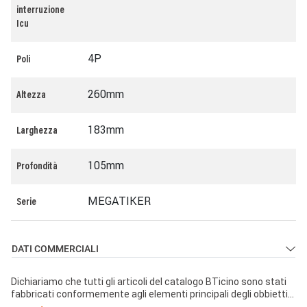
interruzione
Icu
4P
Poli
260mm
Altezza
183mm
Larghezza
105mm
Profondità
MEGATIKER
Serie
DATI COMMERCIALI
Dichiariamo che tutti gli articoli del catalogo BTicino sono stati
fabbricati conformemente agli elementi principali degli obbiettivi
di sicurezza della Direttiva Europea Bassa Tensione: