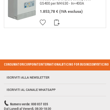
GS400 per M4 630 - In=400A
1.853,78 €
(IVA esclusa)
Footer Menu
CONSUMATORI
CORPORATE
INTERNATIONAL
BTICINO FOR BUSINESS
MYBTICINO
ISCRIVITI ALLA NEWSLETTER
ISCRIVITI AL CANALE WHATSAPP
Numero verde: 800 837 035
Dal Lunedì al Venerdì, 08:30-18:30