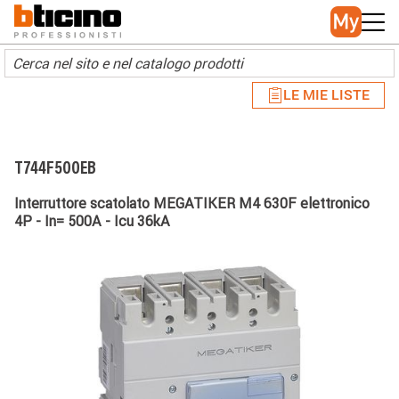
Skip to main content
Main navigation
LE MIE LISTE
T744F500EB
Interruttore scatolato MEGATIKER M4 630F elettronico
4P - In= 500A - Icu 36kA