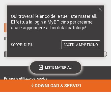
MARCHI DISTRIBUITI DA BTICINO
Qui troverai l’elenco delle tue liste materiali.
Effettua la login a MyBTicino per crearne
una e aggiungere articoli dal catalogo!
SCOPRI DI PIÙ
ACCEDI A MYBTICINO
LISTE MATERIALI
Privacy e utilizzo dei cookie
Consenso Privacy
DOWNLOAD & SERVIZI
Data Privacy e Cybersecurity
Dichiarazione Accessibilità
BTicino Spa - Viale Borri 231, 21100 Varese - Capitale sociale 98.800.000
i.v. - R.I. Varese e C.F. 10991860155 - R.E.A. Varese 237038 - P.I.
DOWNLOAD & SERVIZI
10991860155 - ©2023 BTicino S.p.A.