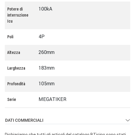
100kA
Potere di
interruzione
Icu
4P
Poli
260mm
Altezza
183mm
Larghezza
105mm
Profondità
MEGATIKER
Serie
DATI COMMERCIALI
Dichiariamo che tutti gli articoli del catalogo BTicino sono stati