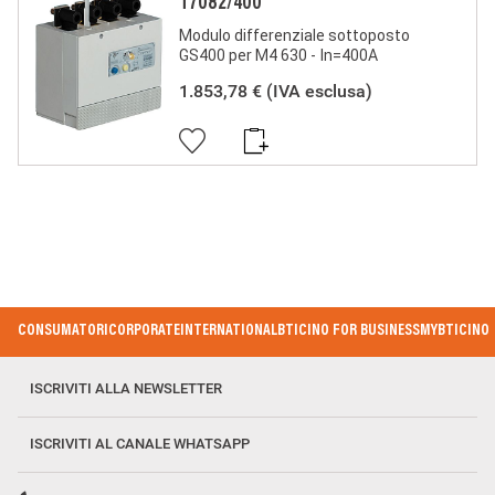
T7082/400
Modulo differenziale sottoposto
GS400 per M4 630 - In=400A
1.853,78 €
(IVA esclusa)
Footer Menu
CONSUMATORI
CORPORATE
INTERNATIONAL
BTICINO FOR BUSINESS
MYBTICINO
ISCRIVITI ALLA NEWSLETTER
ISCRIVITI AL CANALE WHATSAPP