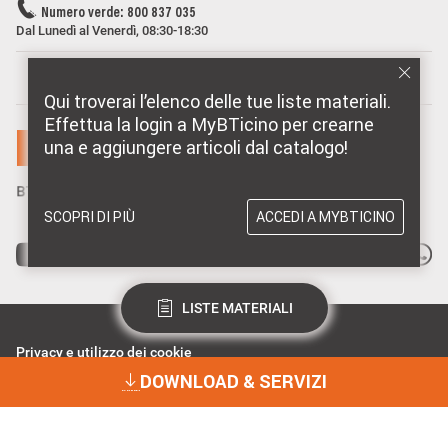
Numero verde: 800 837 035
Dal Lunedì al Venerdì, 08:30-18:30
MARCHI DISTRIBUITI DA BTICINO
Qui troverai l’elenco delle tue liste materiali.
Effettua la login a MyBTicino per crearne
una e aggiungere articoli dal catalogo!
SCOPRI DI PIÙ
ACCEDI A MYBTICINO
LISTE MATERIALI
Privacy e utilizzo dei cookie
Consenso Privacy
DOWNLOAD & SERVIZI
Data Privacy e Cybersecurity
Dichiarazione Accessibilità
BTicino Spa - Viale Borri 231, 21100 Varese - Capitale sociale 98.800.000
i.v. - R.I. Varese e C.F. 10991860155 - R.E.A. Varese 237038 - P.I.
DOWNLOAD & SERVIZI