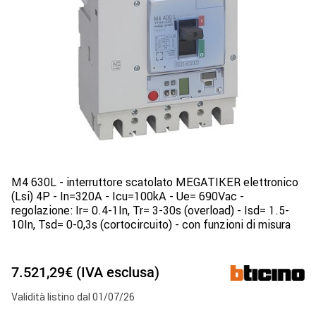
M4 630L - interruttore scatolato MEGATIKER elettronico
(Lsi) 4P - In=320A - Icu=100kA - Ue= 690Vac -
regolazione: Ir= 0.4-1In, Tr= 3-30s (overload) - Isd= 1.5-
10In, Tsd= 0-0,3s (cortocircuito) - con funzioni di misura
7.521,29€ (IVA esclusa)
Validità listino dal 01/07/26