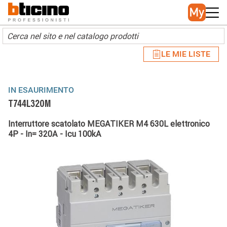
Skip to main content
Main navigation
LE MIE LISTE
IN ESAURIMENTO
T744L320M
Interruttore scatolato MEGATIKER M4 630L elettronico
4P - In= 320A - Icu 100kA