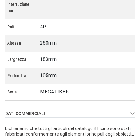
interruzione
Icu
4P
Poli
260mm
Altezza
183mm
Larghezza
105mm
Profondità
MEGATIKER
Serie
DATI COMMERCIALI
Dichiariamo che tutti gli articoli del catalogo BTicino sono stati
fabbricati conformemente agli elementi principali degli obbiettivi
di sicurezza della Direttiva Europea Bassa Tensione: