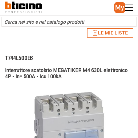
Skip to main content
Main navigation
LE MIE LISTE
T744L500EB
Interruttore scatolato MEGATIKER M4 630L elettronico
4P - In= 500A - Icu 100kA