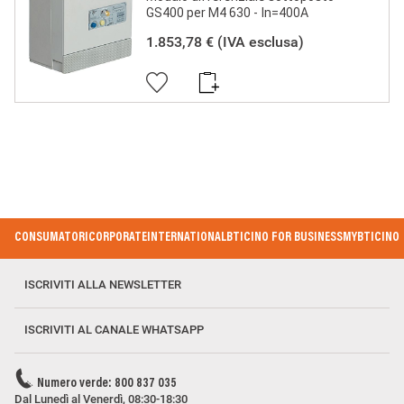
GS400 per M4 630 - In=400A
1.853,78 €
(IVA esclusa)
Footer Menu
CONSUMATORI
CORPORATE
INTERNATIONAL
BTICINO FOR BUSINESS
MYBTICINO
ISCRIVITI ALLA NEWSLETTER
ISCRIVITI AL CANALE WHATSAPP
Numero verde: 800 837 035
Dal Lunedì al Venerdì, 08:30-18:30