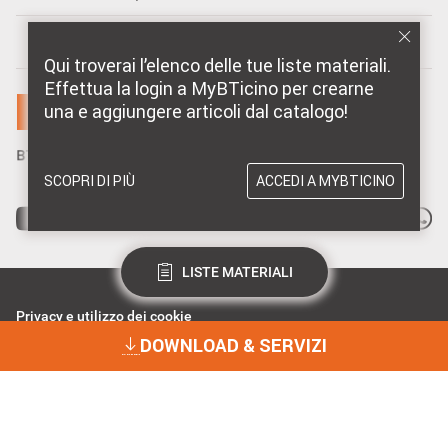
MARCHI DISTRIBUITI DA BTICINO
Qui troverai l’elenco delle tue liste materiali.
Effettua la login a MyBTicino per crearne
una e aggiungere articoli dal catalogo!
SCOPRI DI PIÙ
ACCEDI A MYBTICINO
LISTE MATERIALI
Privacy e utilizzo dei cookie
Consenso Privacy
DOWNLOAD & SERVIZI
Data Privacy e Cybersecurity
Dichiarazione Accessibilità
BTicino Spa - Viale Borri 231, 21100 Varese - Capitale sociale 98.800.000
i.v. - R.I. Varese e C.F. 10991860155 - R.E.A. Varese 237038 - P.I.
DOWNLOAD & SERVIZI
10991860155 - ©2023 BTicino S.p.A.