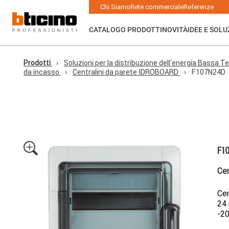
Skip to main content
Main navigation
Chi Siamo
Rete commerciale
Referenze
CATALOGO PRODOTTI
NOVITÀ
IDEE E SOLU
Prodotti
Soluzioni per la distribuzione dell'energia Bassa Te
da incasso
Centralini da parete IDROBOARD
F107N24D
F1
Ce
Cen
24 
-2