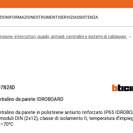
ZIONI
FORMAZIONE
STRUMENTI
SERVIZI
ASSISTENZA
nsione, interruttori, quadri, armadi, centralini e sistemi di cablaggio
07N24D
ntralino da parete IDROBOARD
tralino da parete in polistirene antiurto rinforzato IP65 IDRO
moduli DIN (2x12), classe di isolamento II, temperatura d’impie
0÷70°C