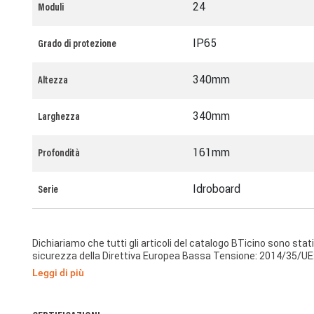
24
Moduli
IP65
Grado di protezione
340mm
Altezza
340mm
Larghezza
161mm
Profondità
Idroboard
Serie
Dichiariamo che tutti gli articoli del catalogo BTicino sono stat
sicurezza della Direttiva Europea Bassa Tensione: 2014/35/UE:
di protezione essenziali di compatibilità elettromagnetica sec
Leggi di più
anche conformemente alla 1995/5/CE: 9 Marzo 1999 « R&TTE »
RED ». I prodotti della BTicino S.p.A. sono conformi alle presc
Internazionale (IEC). La conformità può essere provata con cert