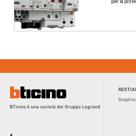
per la prote
Footer Menu
RESTIA
Scopri nu