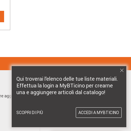
impianti el
Qui troverai l’elenco delle tue liste materiali.
Effettua la login a MyBTicino per crearne
MARCHI DISTRIBUITI DA BTICINO
una e aggiungere articoli dal catalogo!
pre aggiornato!
SCOPRI DI PIÙ
ACCEDI A MYBTICINO