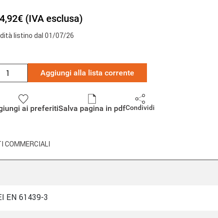
4,92€ (IVA esclusa)
idità listino dal 01/07/26
Aggiungi alla lista corrente
iungi ai preferiti
Salva pagina in pdf
Condividi
I COMMERCIALI
CEI EN 61439-3