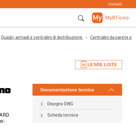
Contatti
MyBTicino
Quadri, armadi e centralini di distribuzione
Centralini da parete e
LE MIE LISTE
Documentazione tecnica
Disegno DWG
BOARD
Scheda tecnica
go: