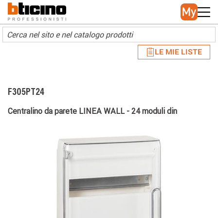
Skip to main content
Main navigation
LE MIE LISTE
F305PT24
Centralino da parete LINEA WALL - 24 moduli din