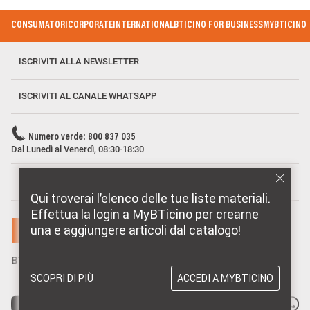
Footer Menu
CONSUMATORI
CORPORATE
INTERNATIONAL
BTICINO FOR BUSINESS
MYBTICINO
ISCRIVITI ALLA NEWSLETTER
ISCRIVITI AL CANALE WHATSAPP
Numero verde: 800 837 035
Dal Lunedì al Venerdì, 08:30-18:30
MARCHI DISTRIBUITI DA BTICINO
Qui troverai l’elenco delle tue liste materiali.
Effettua la login a MyBTicino per crearne
una e aggiungere articoli dal catalogo!
SCOPRI DI PIÙ
ACCEDI A MYBTICINO