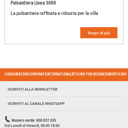
Pulsantiera Linea 3000
La pulsantiera raffinata e robusta per la villa
Scopri di più
Footer Menu
CONSUMATORI
CORPORATE
INTERNATIONAL
BTICINO FOR BUSINESS
MYBTICINO
ISCRIVITI ALLA NEWSLETTER
ISCRIVITI AL CANALE WHATSAPP
Numero verde: 800 837 035
Dal Lunedì al Venerdì, 08:30-18:30