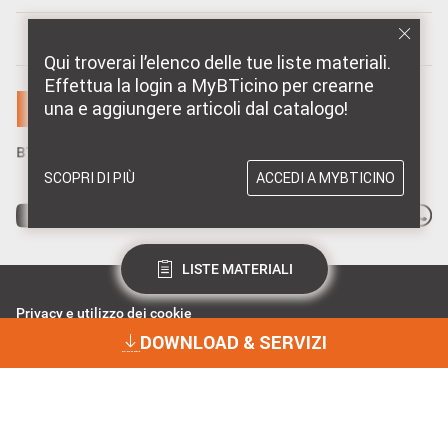
MARCHI DISTRIBUITI DA BTICINO
Qui troverai l’elenco delle tue liste materiali.
Effettua la login a MyBTicino per crearne
una e aggiungere articoli dal catalogo!
SCOPRI DI PIÙ
ACCEDI A MYBTICINO
LISTE MATERIALI
Privacy e utilizzo dei cookie
Consenso Privacy
DOWNLOAD & SERVIZI
Data Privacy e Cybersecurity
Dichiarazione Accessibilità
BTicino Spa - Viale Borri 231, 21100 Varese - Capitale sociale 98.800.000
i.v. - R.I. Varese e C.F. 10991860155 - R.E.A. Varese 237038 - P.I.
DOWNLOAD & SERVIZI
10991860155 - ©2023 BTicino S.p.A.