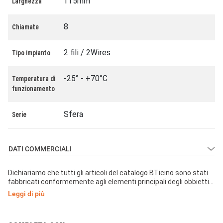
115mm
Larghezza
8
Chiamate
2 fili / 2Wires
Tipo impianto
-25° - +70°C
Temperatura di
funzionamento
Sfera
Serie
DATI COMMERCIALI
Dichiariamo che tutti gli articoli del catalogo BTicino sono stati
fabbricati conformemente agli elementi principali degli obbiettivi
di sicurezza della Direttiva Europea Bassa Tensione:
Leggi di più
2014/35/UE: 26 Febbraio 2014 e dove richiesto, anche
conformemente alle prescrizioni di protezione essenziali di
compatibilità elettromagnetica secondo la Direttiva Europea