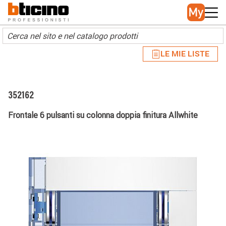
Skip to main content
Main navigation
LE MIE LISTE
352162
Frontale 6 pulsanti su colonna doppia finitura Allwhite