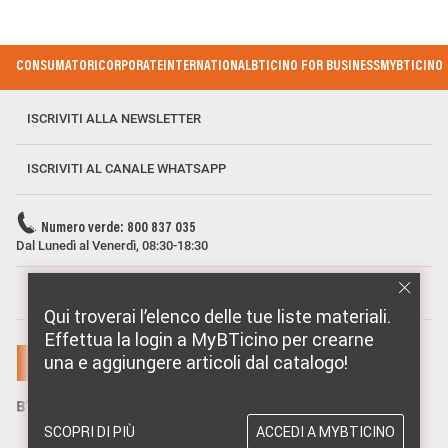
Footer Menu
CONSUMATORI
CORPORATE
INTERNATIONAL
BTICINO FOR BUSINESS
MYBTICINO
ISCRIVITI ALLA NEWSLETTER
ISCRIVITI AL CANALE WHATSAPP
Numero verde: 800 837 035
Dal Lunedì al Venerdì, 08:30-18:30
MARCHI DISTRIBUITI DA BTICINO
Qui troverai l’elenco delle tue liste materiali.
Effettua la login a MyBTicino per crearne
una e aggiungere articoli dal catalogo!
SCOPRI DI PIÙ
ACCEDI A MYBTICINO