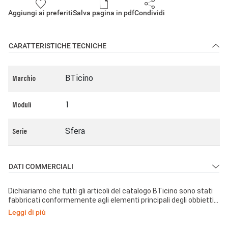
Aggiungi ai preferiti
Salva pagina in pdf
Condividi
CARATTERISTICHE TECNICHE
BTicino
Marchio
1
Moduli
Sfera
Serie
DATI COMMERCIALI
Dichiariamo che tutti gli articoli del catalogo BTicino sono stati
fabbricati conformemente agli elementi principali degli obbiettivi
di sicurezza della Direttiva Europea Bassa Tensione:
Leggi di più
2014/35/UE: 26 Febbraio 2014 e dove richiesto, anche
conformemente alle prescrizioni di protezione essenziali di