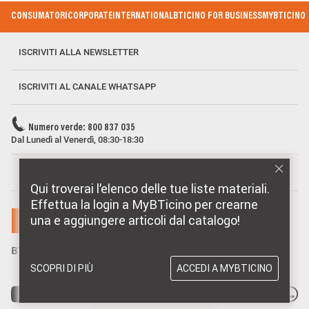
Footer Menu
CONSUMATORI
CORPORATE
INTERNATIONAL
BTICINO FOR BUSINESS
MYBTICINO
ISCRIVITI ALLA NEWSLETTER
ISCRIVITI AL CANALE WHATSAPP
Numero verde: 800 837 035
Dal Lunedì al Venerdì, 08:30-18:30
MARCHI DISTRIBUITI DA BTICINO
Qui troverai l’elenco delle tue liste materiali.
Effettua la login a MyBTicino per crearne
una e aggiungere articoli dal catalogo!
SCOPRI DI PIÙ
ACCEDI A MYBTICINO