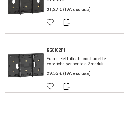
estetiche
conformemente alla Regola dell'Arte in materia di sicurezza
elettrica, essi non compromettono la sicurezza di persone,
21,27 €
(IVA esclusa)
animali domestici e beni se installati in modo corretto, secondo
la loro destinazione, e sottoposti a manutenzione non difettosa.
I prodotti BTicino certificati con il marchio IMQ (Istituto italiano
del Marchio di Qualità) sono inoltre conformi ai requisiti delle
norme elaborate dal Comitato Elettrotecnico Italiano (CEI). Sulla
base di quanto sopra tali prodotti sono da ritenersi conformi alle
prescrizioni del Decreto Ministeriale n°37 del 22/01/2008.
KG8102P1
Frame elettrificato con barrette
estetiche per scatola 2 moduli
29,55 €
(IVA esclusa)