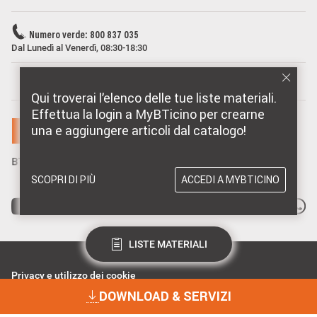
Numero verde: 800 837 035
Dal Lunedì al Venerdì, 08:30-18:30
MARCHI DISTRIBUITI DA BTICINO
Qui troverai l’elenco delle tue liste materiali.
Effettua la login a MyBTicino per crearne
una e aggiungere articoli dal catalogo!
SCOPRI DI PIÙ
ACCEDI A MYBTICINO
LISTE MATERIALI
Privacy e utilizzo dei cookie
Consenso Privacy
DOWNLOAD & SERVIZI
Data Privacy e Cybersecurity
Dichiarazione Accessibilità