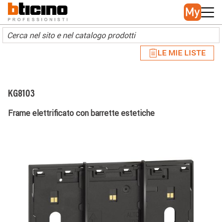
Skip to main content
Main navigation
LE MIE LISTE
KG8103
Frame elettrificato con barrette estetiche