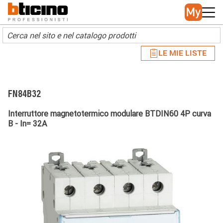
Skip to main content
Main navigation
LE MIE LISTE
FN84B32
Interruttore magnetotermico modulare BTDIN60 4P curva
B - In= 32A