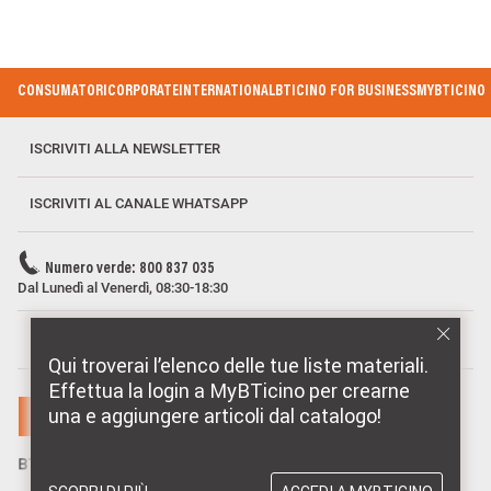
Footer Menu
CONSUMATORI
CORPORATE
INTERNATIONAL
BTICINO FOR BUSINESS
MYBTICINO
ISCRIVITI ALLA NEWSLETTER
ISCRIVITI AL CANALE WHATSAPP
Numero verde: 800 837 035
Dal Lunedì al Venerdì, 08:30-18:30
MARCHI DISTRIBUITI DA BTICINO
Qui troverai l’elenco delle tue liste materiali.
Effettua la login a MyBTicino per crearne
una e aggiungere articoli dal catalogo!