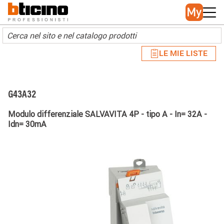
Skip to main content
Main navigation
LE MIE LISTE
G43A32
Modulo differenziale SALVAVITA 4P - tipo A - In= 32A -
Idn= 30mA