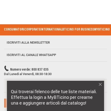
Footer Menu
CONSUMATORI
CORPORATE
INTERNATIONAL
BTICINO FOR BUSINESS
MYBTICINO
ISCRIVITI ALLA NEWSLETTER
ISCRIVITI AL CANALE WHATSAPP
Numero verde: 800 837 035
Dal Lunedì al Venerdì, 08:30-18:30
MARCHI DISTRIBUITI DA BTICINO
Qui troverai l’elenco delle tue liste materiali.
Effettua la login a MyBTicino per crearne
una e aggiungere articoli dal catalogo!