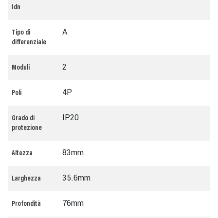
Idn
A
Tipo di
differenziale
2
Moduli
4P
Poli
IP20
Grado di
protezione
83mm
Altezza
35.6mm
Larghezza
76mm
Profondità