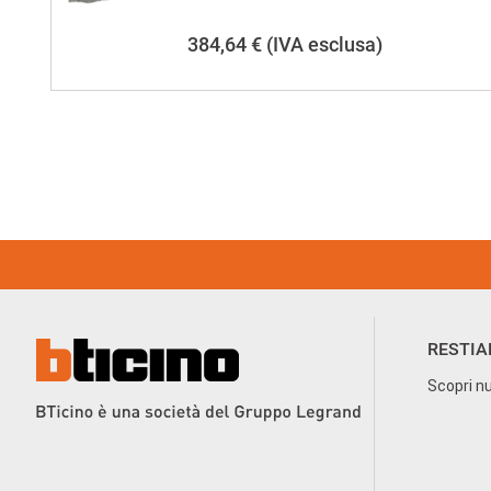
384,64 €
(IVA esclusa)
Footer Menu
RESTIA
Scopri nu