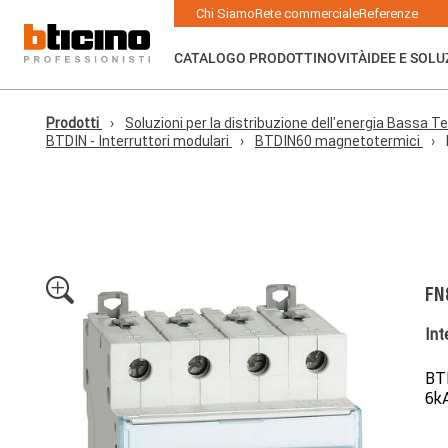
Skip to main content
Main navigation
Chi Siamo
Rete commerciale
Referenze
CATALOGO PRODOTTI
NOVITÀ
IDEE E SOLU
Prodotti
Soluzioni per la distribuzione dell'energia Bassa Te
BTDIN - Interruttori modulari
BTDIN60 magnetotermici
FN
Int
BTD
6kA