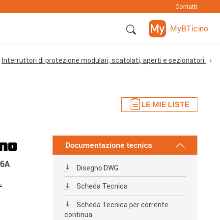
Contatti
MyBTicino
Interruttori di protezione modulari, scatolati, aperti e sezionatori
LE MIE LISTE
Documentazione tecnica
16A
Disegno DWG
=
Scheda Tecnica
Scheda Tecnica per corrente
continua