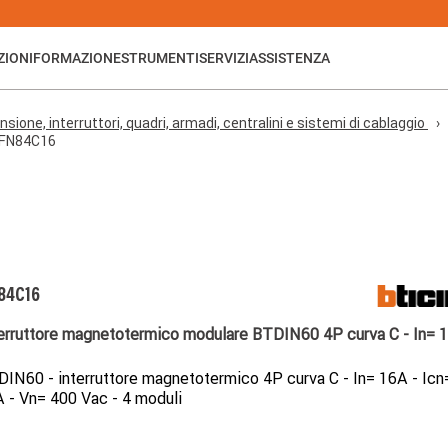
ZIONI
FORMAZIONE
STRUMENTI
SERVIZI
ASSISTENZA
nsione, interruttori, quadri, armadi, centralini e sistemi di cablaggio
FN84C16
84C16
erruttore magnetotermico modulare BTDIN60 4P curva C - In= 
IN60 - interruttore magnetotermico 4P curva C - In= 16A - Icn
 - Vn= 400 Vac - 4 moduli