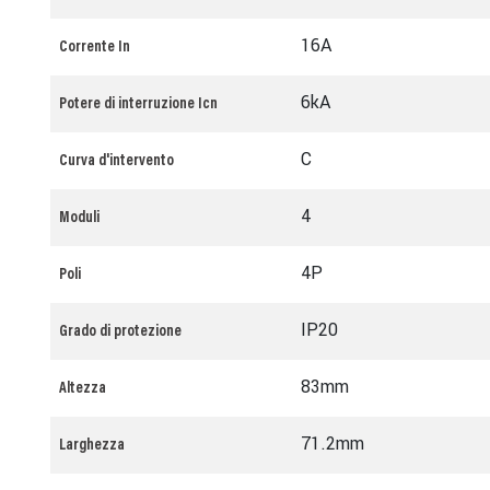
16A
Corrente In
6kA
Potere di interruzione Icn
C
Curva d'intervento
4
Moduli
4P
Poli
IP20
Grado di protezione
83mm
Altezza
71.2mm
Larghezza