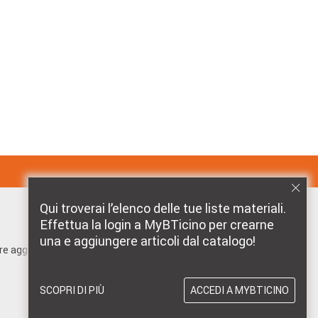
Qui troverai l’elenco delle tue liste materiali.
Effettua la login a MyBTicino per crearne
MARCHI DISTRIBUITI DA BTICINO
una e aggiungere articoli dal catalogo!
pre aggiornato!
SCOPRI DI PIÙ
ACCEDI A MYBTICINO