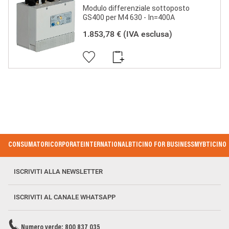
Modulo differenziale sottoposto
GS400 per M4 630 - In=400A
1.853,78 €
(IVA esclusa)
Footer Menu
CONSUMATORI
CORPORATE
INTERNATIONAL
BTICINO FOR BUSINESS
MYBTICINO
ISCRIVITI ALLA NEWSLETTER
ISCRIVITI AL CANALE WHATSAPP
Numero verde: 800 837 035