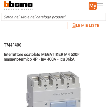
Skip to main content
Main navigation
LE MIE LISTE
T744F400
Interruttore scatolato MEGATIKER M4 630F
magnetotermico 4P - In= 400A - Icu 36kA