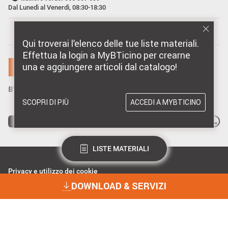
Dal Lunedì al Venerdì, 08:30-18:30
MARCHI DISTRIBUITI DA BTICINO
Qui troverai l’elenco delle tue liste materiali.
Effettua la login a MyBTicino per crearne
una e aggiungere articoli dal catalogo!
SCOPRI DI PIÙ
ACCEDI A MYBTICINO
LISTE MATERIALI
Privacy e utilizzo dei cookie
Consenso Privacy
DOWNLOAD & SERVIZI
Data Privacy e Cybersecurity
Dichiarazione Accessibilità
BTicino Spa - Viale Borri 231, 21100 Varese - Capitale sociale 98.800.000
i.v. - R.I. Varese e C.F. 10991860155 - R.E.A. Varese 237038 - P.I.
DOWNLOAD & SERVIZI
10991860155 - ©2023 BTicino S.p.A.