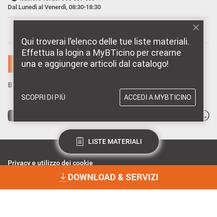
Dal Lunedì al Venerdì, 08:30-18:30
MARCHI DISTRIBUITI DA BTICINO
Qui troverai l’elenco delle tue liste materiali.
Effettua la login a MyBTicino per crearne
una e aggiungere articoli dal catalogo!
SCOPRI DI PIÙ
ACCEDI A MYBTICINO
LISTE MATERIALI
Privacy e utilizzo dei cookie
Consenso Privacy
DOWNLOAD & SERVIZI
Data Privacy e Cybersecurity
Dichiarazione Accessibilità
BTicino Spa - Viale Borri 231, 21100 Varese - Capitale sociale 98.800.000
i.v. - R.I. Varese e C.F. 10991860155 - R.E.A. Varese 237038 - P.I.
DOWNLOAD & SERVIZI
10991860155 - ©2023 BTicino S.p.A.