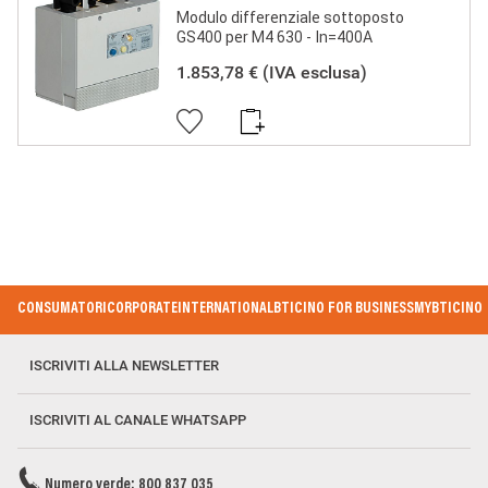
Modulo differenziale sottoposto
GS400 per M4 630 - In=400A
1.853,78 €
(IVA esclusa)
Footer Menu
CONSUMATORI
CORPORATE
INTERNATIONAL
BTICINO FOR BUSINESS
MYBTICINO
ISCRIVITI ALLA NEWSLETTER
ISCRIVITI AL CANALE WHATSAPP
Numero verde: 800 837 035