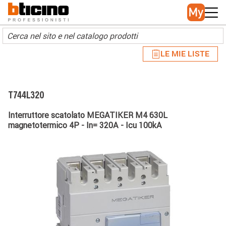
Skip to main content
Main navigation
LE MIE LISTE
T744L320
Interruttore scatolato MEGATIKER M4 630L
magnetotermico 4P - In= 320A - Icu 100kA